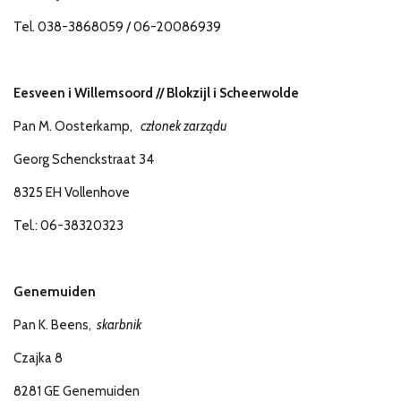
Tel. 038-3868059 / 06-20086939
Eesveen i Willemsoord // Blokzijl i Scheerwolde
Pan M. Oosterkamp,
​​członek zarządu
Georg Schenckstraat 34
8325 EH Vollenhove
Tel.: 06-38320323
Genemuiden
Pan K. Beens,
skarbnik
Czajka 8
8281 GE Genemuiden