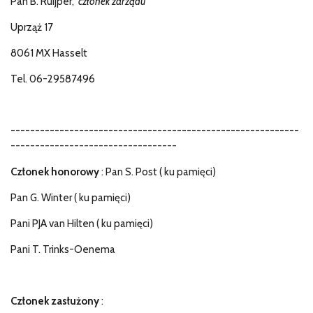
Pan B. Ruijper,
członek zarządu
Uprząż 17
8061 MX Hasselt
Tel. 06-29587496
-----------------------------------------------------------
----------------------------------
Członek honorowy
:
Pan S. Post (
ku pamięci)
Pan G. Winter (
ku pamięci)
Pani PJA van Hilten (
ku pamięci)
Pani T. Trinks-Oenema
Członek zasłużony
: