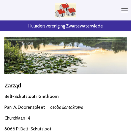
Przejdź
do
głównej
treści
Huurdersvereniging Zwartewaterwiede
Zarząd
Belt-Schutsloot i Giethoorn
Pani A. Doorenspleet
osoba kontaktowa
Churchlaan 14
8066 PJ Belt-Schutsloot