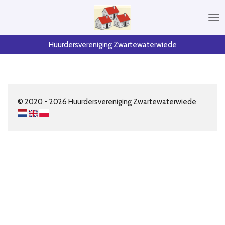
Przejdź
do
głównej
treści
Huurdersvereniging Zwartewaterwiede
© 2020 - 2026 Huurdersvereniging Zwartewaterwiede