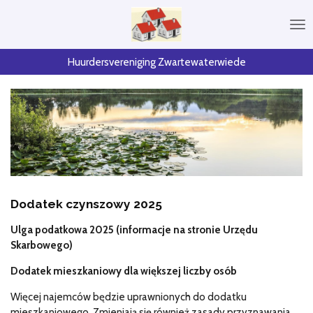
Przejdź
do
głównej
treści
Huurdersvereniging Zwartewaterwiede
Dodatek czynszowy 2025
Ulga podatkowa 2025 (informacje na stronie Urzędu
Skarbowego)
Dodatek mieszkaniowy dla większej liczby osób
Więcej najemców będzie uprawnionych do dodatku
mieszkaniowego. Zmieniają się również zasady przyznawania