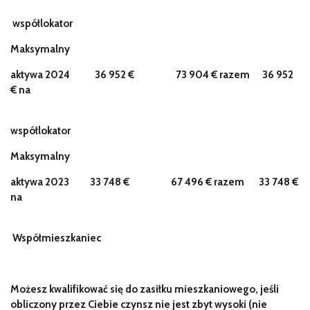
współlokator
Maksymalny
aktywa 2024
36 952 €
73 904 € razem
36 952
€ na
współlokator
Maksymalny
aktywa 2023
33 748 €
67 496 € razem
33 748 €
na
Współmieszkaniec
Możesz kwalifikować się do zasiłku mieszkaniowego, jeśli
obliczony przez Ciebie czynsz nie jest zbyt wysoki (nie